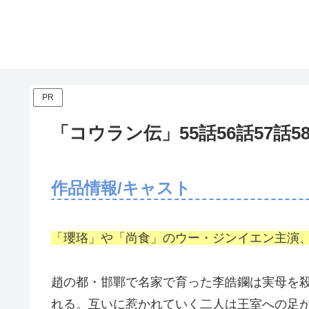
PR
「コウラン伝」55話56話57話
作品情報/キャスト
「瓔珞」や「尚食」のウー・ジンイエン主演
趙の都・邯鄲で名家で育った李皓鑭は実母を
れる。互いに惹かれていく二人は王室への足