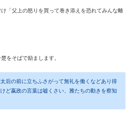
付け「父上の怒りを買って巻き添えを恐れてみんな離
子楚をそばで励まします。
が太后の前に立ちふさがって無礼を働くなどあり得
だけど嬴政の言葉は嘘くさい、雅たちの動きを察知