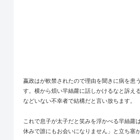
嬴政はが軟禁されたので理由を聞きに病を患
す。横から煩い羋絲蘿に話しかけるなと訴え
などいない不幸者で結構だと言い放ちます。
これで息子が太子だと笑みを浮かべる羋絲蘿
休みで誰にもお会いになりません」と立ち塞