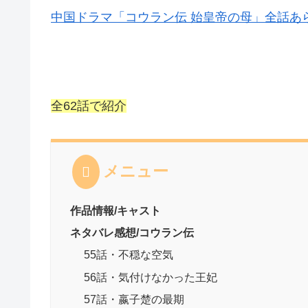
中国ドラマ「コウラン伝 始皇帝の母」全話あ
全62話で紹介
メニュー
作品情報/キャスト
ネタバレ感想/コウラン伝
55話・不穏な空気
56話・気付けなかった王妃
57話・嬴子楚の最期