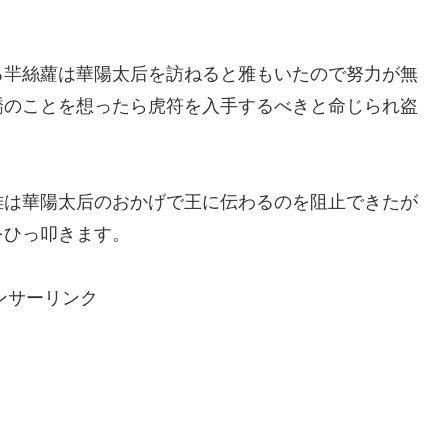
る羋絲蘿は華陽太后を訪ねると雅もいたので努力が無
蹻のことを想ったら虎符を入手するべきと命じられ盗
雅は華陽太后のおかげで王に伝わるのを阻止できたが
をひっ叩きます。
ンサーリンク