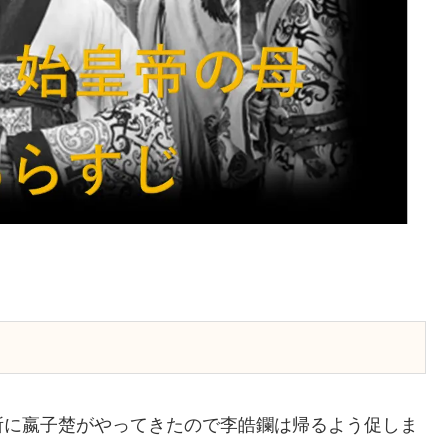
所に嬴子楚がやってきたので李皓鑭は帰るよう促しま