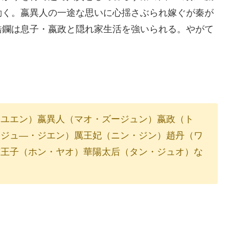
動く。嬴異人の一途な思いに心揺さぶられ嫁ぐが秦が
皓鑭は息子・嬴政と隠れ家生活を強いられる。やがて
・ユエン）嬴異人（マオ・ズージュン）嬴政（ト
（ジュ―・ジエン）厲王妃（ニン・ジン）趙丹（ワ
蛟王子（ホン・ヤオ）華陽太后（タン・ジュオ）な