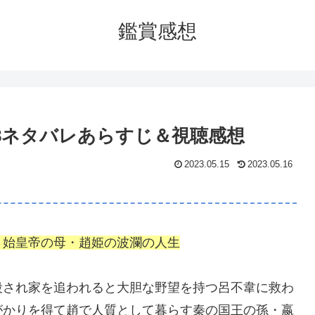
鑑賞感想
58ネタバレあらすじ＆視聴感想
2023.05.15
2023.05.16
、始皇帝の母・趙姫の波瀾の人生
殺され家を追われると大胆な野望を持つ呂不韋に救わ
がかりを得て趙で人質として暮らす秦の国王の孫・嬴