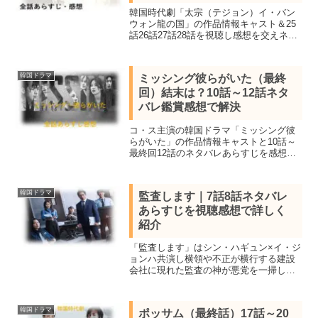
韓国時代劇「太宗（テジョン）イ・バン
ウォン龍の国」の作品情報キャスト＆25
話26話27話28話を視聴し感想を交えネタ
バレあらすじを紹介します。チュ・サン
ウクが2022KBS演技大賞を受賞しパク・
ジニが最優秀女優賞を受賞した本格時代
韓国ドラマ
ミッシング彼らがいた（最終
劇
回）結末は？10話～12話ネタ
バレ鑑賞感想で解決
コ・ス主演の韓国ドラマ「ミッシング彼
らがいた」の作品情報キャストと10話～
最終回12話のネタバレあらすじを感想を
交え結末まで紹介。遺体を見つけてもら
えない幽霊たちが住む村に迷い込んだ詐
欺師ウクは情が芽生え村と外の世界を行
韓国ドラマ
監査します｜7話8話ネタバレ
き来しながら魂を救う
あらすじを視聴感想で詳しく
紹介
「監査します」はシン・ハギュン×イ・ジ
ョンハ共演し横領や不正が横行する建設
会社に現れた監査の神が悪党を一掃して
いく韓国オフィス捜査ドラマ。全12話あ
らすじ一覧、見所キャスト、7話8話ネタ
バレ感想を詳しく紹介します。
韓国ドラマ
ポッサム（最終話）17話～20