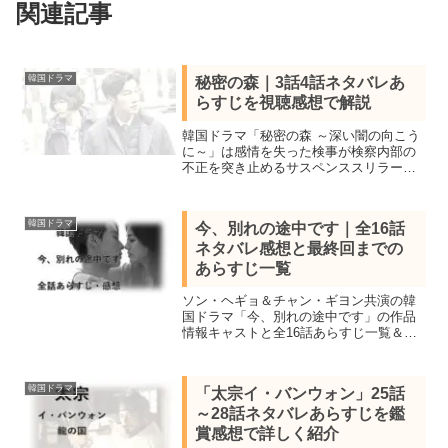
関連記事
韓国ドラマ
秘密の森｜3話4話ネタバレあ
らすじを視聴感想で解説
韓国ドラマ「秘密の森 ～深い闇の向こう
に～」は感情を失った検事が検察内部の
不正を突き止めるサスペンススリラー。
見所キャストと全16話あらすじ一覧、3話
4話をネタバレ感想で解説。映画やミュー
ジカルの実力派チョ・スンウ主演。
韓国ドラマ
今、別れの途中です｜全16話
ネタバレ感想と最終回までの
あらすじ一覧
ソン・ヘギョ＆チャン・ギヨン共演の韓
国ドラマ「今、別れの途中です」の作品
情報キャストと全16話あらすじ一覧＆全
話視聴して感想を交えネタバレあらすじ
を紹介。世界中でも大ヒットした話題作
で華やかなファッション業界を舞台にし
韓国ドラマ
「太宗イ・バンウォン」25話
た大人のラブストーリー。
～28話ネタバレあらすじを鑑
賞感想で詳しく紹介