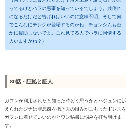
（何でハラに脅されるわけ？殺人未遂で訴えるとか言
ってるけどハラの悪事を知っているでしょう。共倒れ
になるだけだと告げればいいのに意味不明。そして何
でこんなにテシクが登場するのかね、チョンシムも密
かに援助しないでよ。これ見てる人でハラに同情する
人いますかね？）
80話・証拠と証人
ガフンが利用されたと知った時どう思うかとハジュンに訴
えられたジナは罪悪感を抱き夫の恨みがこもったドレスを
ガフンに着せていいのかとワン秘書に悩みを打ち明けま
す。