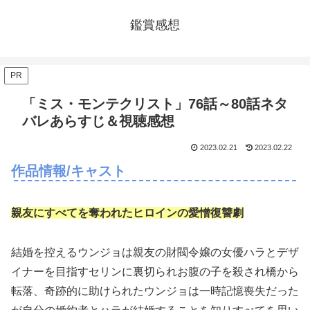
鑑賞感想
PR
「ミス・モンテクリスト」76話～80話ネタ
バレあらすじ＆視聴感想
2023.02.21
2023.02.22
作品情報/キャスト
親友にすべてを奪われたヒロインの愛憎復讐劇
結婚を控えるウンジョは親友の財閥令嬢の女優ハラとデザ
イナーを目指すセリンに裏切られお腹の子を殺され橋から
転落、奇跡的に助けられたウンジョは一時記憶喪失だった