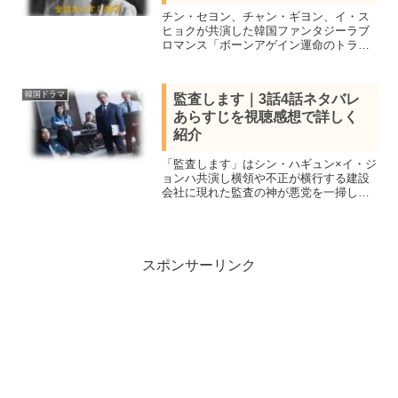
チン・セヨン、チャン・ギヨン、イ・ス
ヒョクが共演した韓国ファンタジーラブ
ロマンス「ボーンアゲイン運命のトライ
アングル」の作品情報キャストと3話4話
ネタバレあらすじを感想を交え結末まで
紹介。生まれ変わり再び出会う３人の男
韓国ドラマ
監査します｜3話4話ネタバレ
女を1人2役で熱演
あらすじを視聴感想で詳しく
紹介
「監査します」はシン・ハギュン×イ・ジ
ョンハ共演し横領や不正が横行する建設
会社に現れた監査の神が悪党を一掃して
いく韓国オフィス捜査ドラマ。全12話あ
らすじ一覧、見所キャスト、3話4話ネタ
バレ感想を詳しく紹介します。
スポンサーリンク