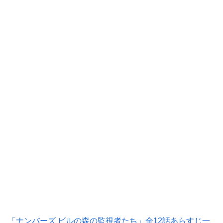
「ナンバーズ ビルの森の監視者たち」全12話あらすじ一