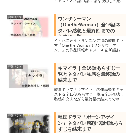
キャスト＆20話21話22話を視聴し私感を
交えネタバレあらすじを紹介します。ベ
テラン刑事とエリート刑事がタッグを組
み真実を暴く。
韓国ドラマ
ワンザウーマン
（OnetheWoman）全16話ネ
タバレ感想と最終回までのあ
らすじ一覧
イ・ハニ＆イ・サンユン共演の韓国ドラ
マ「One the Woman（ワンザウーマ
ン）」の作品情報キャスト＆全16話あら
すじ一覧＆全話視聴し最終話の結末まで
私感を交えネタバレ。イ・ハニは不正検
事と財閥一家の嫁一人二役、破天荒な女
韓国ドラマ
キマイラ｜全16話あらすじ一
の活躍に注目！
覧とネタバレ私感を最終話の
結末まで
韓国ドラマ「キマイラ」の作品概要キャ
スト＆全16話あらすじ一覧＆全話視聴し
私感を交えながら最終話の結末までネタ
バレします。「イカゲーム」パク・ヘス
主演、イ・ヒジュン＆スヒョンなど豪華
キャストでおくる本格クライムサスペン
韓国ドラマ
韓国ドラマ「ボーンアゲイ
ス
ン」ネタバレ感想･3話4話あら
すじを結末まで