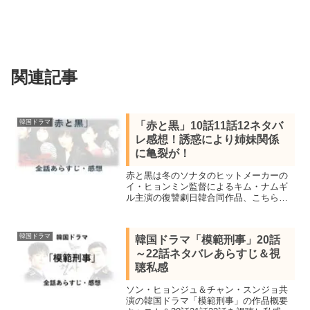
関連記事
韓国ドラマ
「赤と黒」10話11話12ネタバ
レ感想！誘惑により姉妹関係
に亀裂が！
赤と黒は冬のソナタのヒットメーカーの
イ・ヒョンミン監督によるキム・ナムギ
ル主演の復讐劇日韓合同作品、こちらの
作品は「U-NEXT」で全話鑑賞し、全17
話紹介と10話11話12話のネタバレあらす
じを感想を交え詳しく紹介します。
韓国ドラマ
韓国ドラマ「模範刑事」20話
～22話ネタバレあらすじ＆視
聴私感
ソン・ヒョンジュ＆チャン・スンジョ共
演の韓国ドラマ「模範刑事」の作品概要