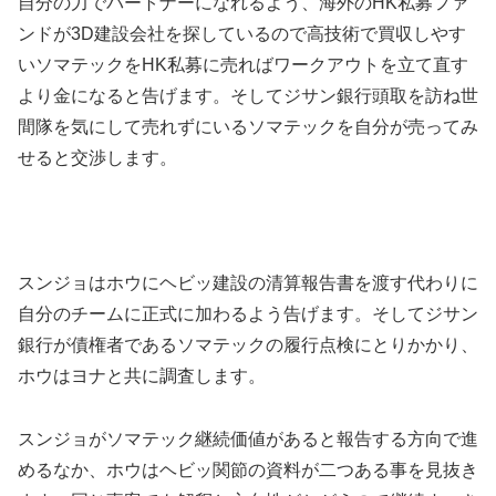
自分の力でパートナーになれるよう、海外のHK私募ファ
ンドが3D建設会社を探しているので高技術で買収しやす
いソマテックをHK私募に売ればワークアウトを立て直す
より金になると告げます。そしてジサン銀行頭取を訪ね世
間隊を気にして売れずにいるソマテックを自分が売ってみ
せると交渉します。
スンジョはホウにヘビッ建設の清算報告書を渡す代わりに
自分のチームに正式に加わるよう告げます。そしてジサン
銀行が債権者であるソマテックの履行点検にとりかかり、
ホウはヨナと共に調査します。
スンジョがソマテック継続価値があると報告する方向で進
めるなか、ホウはヘビッ関節の資料が二つある事を見抜き