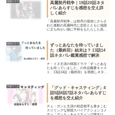
韓国ドラマ
高麗契丹戦争｜19話20話ネタ
す。
バレあらすじを感想を交え詳
しく紹介
「高麗契丹戦争」は契丹の侵攻にさらさ
れた激動の高麗時代に忠臣とともに強国
に立ち向かい国に平和をもたらした高麗8
代王・顕宗の一代記を描いた韓国時代
劇。全32話を視聴し見所キャスト、全話
あらすじ一覧と19話20話ネタバレ感想を
韓国ドラマ
ずっとあなたを待っていまし
詳しく紹介。
た（最終回）結末は？ 13話14
話ネタバレ鑑賞感想で解決
ナ・イヌ主演の韓国ドラマ「ずっとあな
たを待っていました」の作品概要キャス
ト、13話14話（最終回）を視聴しネタバ
レあらすじを感想を交え紹介します。先
が読めない物語が複雑に絡み合うミステ
リーサスペンス、連続殺人を追う刑事は
韓国ドラマ
「グッド・キャスティング」4
自身の家族の秘密を知る
話5話6話7話ネタバレあらすじ
を感想を交え紹介
チェ・ガンヒ主演の初恋相手も巻きこむ
スリリングな韓国スパイアクションコメ
ディ「グッド・キャスティング彼女はエ