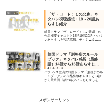
リートスパイ」の作品概要キャスト＆4話
5話6話7話を視聴し感想を交えネタバレあ
らすじを紹介します。
韓国ドラマ
「ザ・ロード：１の悲劇」ネ
タバレ視聴感想・18～20話あ
らすじ紹介
韓国ドラマ「ザ・ロード：１の悲劇」の
作品概要キャストと18話19話20話ネタバ
レあらすじを視聴感想。チ・ジニ＆ユ
ン・セア＆キム・ヘウンなど豪華共演、
高級住宅街で起こった誘拐事件から始ま
る愛憎ミステリー。
韓国ドラマ
韓国ドラマ「刑務所のルール
ブック」ネタバレ感想（最終
話）14話から16話あらすじを
結末まで
パク･ヘス主演の韓国ドラマ「刑務所のル
ールブック」の作品情報キャストと14話
から最終回16話のネタバレあらすじを感
想を交え結末まで紹介。メジャーデビュ
ーを控えたスター野球選手が妹を守るた
めに事件を起こし正当防衛が認められず
刑務所へ、そこからの復活劇。
スポンサーリンク