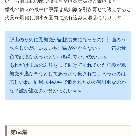
い、お前は私の妃で婚礼を挙げる予定だと告げます。
婚礼の儀式の最中に寧弈は鳳知微を引き寄せて逃走すると
火薬が爆発し湖水が園内に流れ込み大混乱になります。
脱出のために鳳知微が記憶喪失になったのは計画のう
ちらしいが、いまいち理由が分からない・・・笛の音
色で記憶が戻ったという解釈でいいのかしら。
あれだけ王后のふりをして助けてくれていた華瓊が鳳
知微を逃がそうとしてあっさり殺されてしまったのは
悲しいね。結局水中の中で刺されたのが晋思羽なのか
な？誰か誰なのか分からないｗｗ
第64集