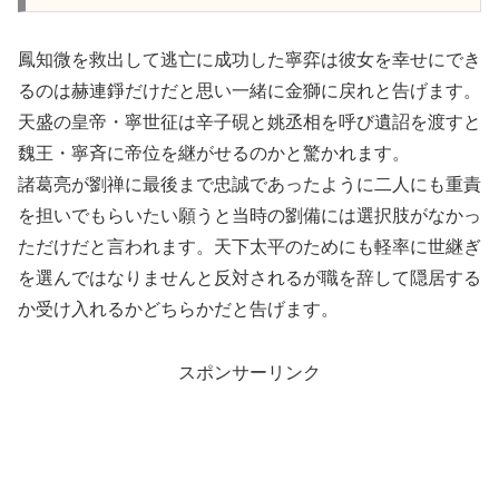
鳳知微を救出して逃亡に成功した寧弈は彼女を幸せにでき
るのは赫連錚だけだと思い一緒に金獅に戻れと告げます。
天盛の皇帝・寧世征は辛子硯と姚丞相を呼び遺詔を渡すと
魏王・寧斉に帝位を継がせるのかと驚かれます。
諸葛亮が劉禅に最後まで忠誠であったように二人にも重責
を担いでもらいたい願うと当時の劉備には選択肢がなかっ
ただけだと言われます。天下太平のためにも軽率に世継ぎ
を選んではなりませんと反対されるが職を辞して隠居する
か受け入れるかどちらかだと告げます。
スポンサーリンク