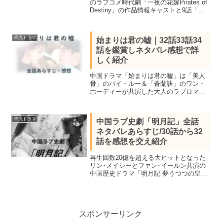
のラブコメ時代劇「一夜の花嫁Pirates of
Destiny」の作品情報キャストと9話「若
様と大侠」10話「父の元へ」11話「疑惑
の街」12話「失われた手がかり」ネタバ
レあらすじを感想を交え紹介。
華流ドラマ
始まりは君の嘘｜32話33話34
話を鑑賞しネタバレ感想で詳
しく紹介
中国ドラマ「始まりは君の嘘」は「美人
骨」のバイ・ルー＆「蒼蘭訣」のワン・
ホーディーが共演した大人のラブロマン
ス。作品概要キャストと32話33話34話を
鑑賞し感想を交え詳しくネタバレあらす
じを紹介します。
華流ドラマ
中国ラブ史劇「明月記」全話
ネタバレあらすじ/30話から32
話を感想を交え紹介
再生回数20億を超える大ヒットとなった
リン･メイシーとファン･イールン共演の
中国歴史ドラマ「明月記 夢うつつの皇
女」の作品情報キャストと30話から32話
までのネタバレあらすじを感想を交え紹
介。喬慧心に利用されたと知った僕固雲
伺は命を賭けて李明月を守る
スポンサーリンク