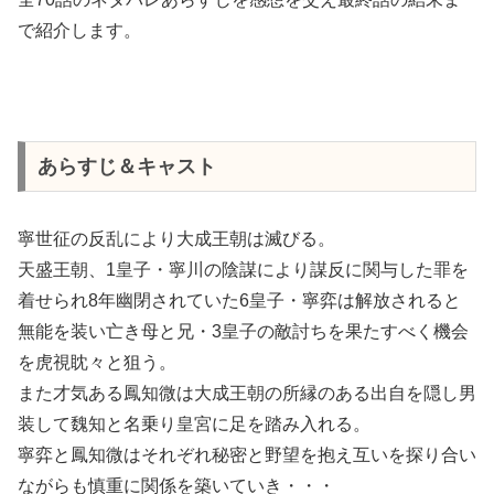
で紹介します。
あらすじ＆キャスト
寧世征の反乱により大成王朝は滅びる。
天盛王朝、1皇子・寧川の陰謀により謀反に関与した罪を
着せられ8年幽閉されていた6皇子・寧弈は解放されると
無能を装い亡き母と兄・3皇子の敵討ちを果たすべく機会
を虎視眈々と狙う。
また才気ある鳳知微は大成王朝の所縁のある出自を隠し男
装して魏知と名乗り皇宮に足を踏み入れる。
寧弈と鳳知微はそれぞれ秘密と野望を抱え互いを探り合い
ながらも慎重に関係を築いていき・・・