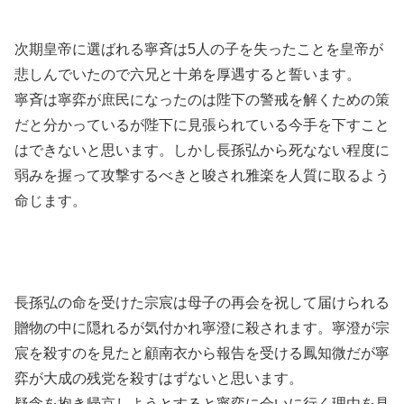
次期皇帝に選ばれる寧斉は5人の子を失ったことを皇帝が
悲しんでいたので六兄と十弟を厚遇すると誓います。
寧斉は寧弈が庶民になったのは陛下の警戒を解くための策
だと分かっているが陛下に見張られている今手を下すこと
はできないと思います。しかし長孫弘から死なない程度に
弱みを握って攻撃するべきと唆され雅楽を人質に取るよう
命じます。
長孫弘の命を受けた宗宸は母子の再会を祝して届けられる
贈物の中に隠れるが気付かれ寧澄に殺されます。寧澄が宗
宸を殺すのを見たと顧南衣から報告を受ける鳳知微だが寧
弈が大成の残党を殺すはずないと思います。
疑念を抱き帰京しようとすると寧弈に会いに行く理由を見