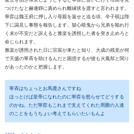
つけたなと赫連錚に責められ離縁状を渡すと言われます。
寧弈は魏王府に押し入り母親を返せと迫る頃、辛子硯は陛
下に謁見し事態を報告します。疑心暗鬼から兄弟を陥れ行
く末が不安だと訴えると雅楽を誘拐した者を突き止めろと
命じられます。
雅楽が誘拐された日に宗宸が来たと知り、大成の残党が何
で天盛の寧斉を助けるんだと困惑するが彼も火鳳幇と関り
があったのかと把握します。
寧斉はちょっとお馬鹿さんですね
ほっとけば皇帝になれたのに寧弈を怒らせてどうする
のかね。ただ寧弈もこれまで支えてくれた周囲の人達
のことをもうちょい考えてもらいたいもんよ