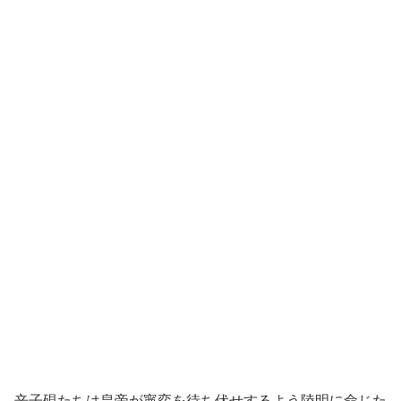
辛子硯たちは皇帝が寧弈を待ち伏せするよう陸明に命じた