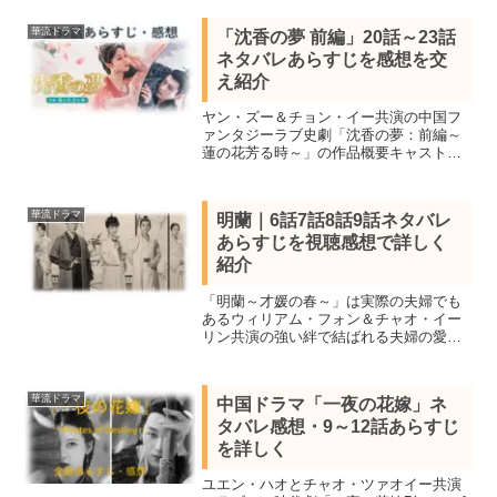
一覧、19話20話をネタバレ感想で紹介。
一族を皆殺しにされた少年が成長し復讐
華流ドラマ
「沈香の夢 前編」20話～23話
に向かう。
ネタバレあらすじを感想を交
え紹介
ヤン・ズー＆チョン・イー共演の中国フ
ァンタジーラブ史劇「沈香の夢：前編～
蓮の花芳る時～」の作品概要キャスト＆
20話21話22話23話を視聴し感想を交えネ
タバレあらすじを紹介します。2022年
数々のランキングで1位を獲得した超話題
華流ドラマ
明蘭｜6話7話8話9話ネタバレ
作
あらすじを視聴感想で詳しく
紹介
「明蘭～才媛の春～」は実際の夫婦でも
あるウィリアム・フォン＆チャオ・イー
リン共演の強い絆で結ばれる夫婦の愛を
描いた中国ラブ史劇！全73話を視聴し全
話あらすじ一覧と見所キャスト、6話7話8
話9話ネタバレ感想を詳しく紹介します。
華流ドラマ
中国ドラマ「一夜の花嫁」ネ
タバレ感想・9～12話あらすじ
を詳しく
ユエン・ハオとチャオ・ツァオイー共演