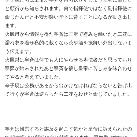
と顧衍から知らされます。何で指揮使ではなく副指揮使に
命じたんだと不安が襲い陛下に背くことになるが動き出し
ます。
火鳳幇から情報を得た寧斉は王府で盗みを働いたと二花に
濡れ衣を着せ私的に裁くなら茶や酒を振舞い外出しないよ
う伝えます。
火鳳幇は寧斉は何でも人にやらせる卑怯者だと思っており
寧弈が始末されたあと寧斉を殺し皇帝に苦しみを味合わせ
てやると考えていました。
辛子硯は公務があるから出かけなければならないと告げ出
て行くが寧斉は逆らったら二花を殺せと命じていました。
寧弈は帰京すると謀反を起こす気かと皇帝に訴えられたの