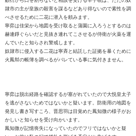
顧衍から口を割らないと相談を受ける辛子硯は、ただの奴
隷市の主が皇族の殺害を謀るなどあり得ないので素性を調
べさせるために二花に潜入を頼みます。
寧弈は佳栄から地図を受け取ると蒲園に入ろうとするのは
赫連錚ぐらいだと見抜き連れてこさせるが侍衛が火薬を運
んでいたと知らされ警戒します。
奴隷市に侵入する二花は寧斉と結託した証拠を暴くために
火鳳幇の帳簿を調べるがバレている事に気付きません。
寧弈は脱出経路を確認するが塞がれていたので大悦皇太子
を逃がさないためではないかと疑います。防衛用の地図を
発見し書き写すころ、晋思羽は目覚めた鳳知微の様子がお
かしいと知らせを受け向かいます。
鳳知微が記憶喪失になっていたのでフリではないかと疑