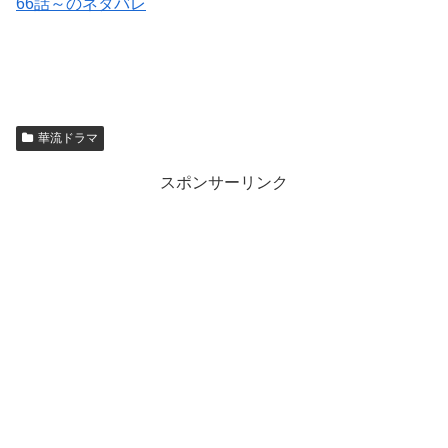
66話～のネタバレ
華流ドラマ
スポンサーリンク