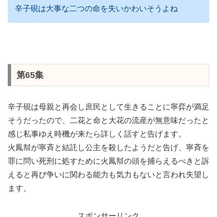
辛子硯は大事な二つの命を失いかわいそうよね
第65集
辛子硯は母親と再会し庶民として生きることに寧弈が満足
そうだったので、二花と命と大花の流産が無意味だったと
感じ私事ゆえ時機が来たら詳しく話すと告げます。
火鳳幇が寧斉と結託し公主を殺したようだと告げ、寧斉を
罪に問い死刑に処すために火鳳幇の頭を捕らえるべきと訴
えると再び争いに関わる能力も気力もないと言われ失望し
ます。
スポンサーリンク