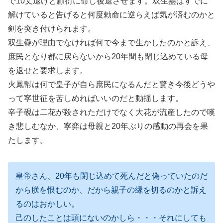
で10丈退けと顧衍に命じ後退させます。双生蠱はすでに
解けていると告げると何度勅命に逆らえば気が済むのかと
剣を突き付けられます。
双生蠱が理由でなければ何で今まで生かしたのかと訴え、
庶民となり都に戻らないから20年間も閉じ込めている母
を返せと要求します。
火鳳幇は何で皇子が自ら庶民になるんだと驚き今後どうや
って寧世征を苦しめればいいのだと動揺します。
辛子硯は二花が殺されただけでなく大花が流産したので嘆
き悲しむなか、寧弈は母親と20年ぶりの感動の再会を果
たします。
皇帝さん、20年も閉じ込めて死んだと偽っていたのだ
から朕を恨むのか、だから親子の縁を切るのかと訴え
るのはおかしい。
己のしたことは頭にないのかしら・・・それにしても