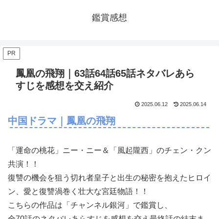
鑑賞感想
PR
鳳凰の飛翔｜63話64話65話ネタバレあら
すじを感想を交え紹介
2025.06.12
2025.06.14
中国ドラマ｜鳳凰の飛翔
「運命の桃花」ニー・ニー＆「風起隴西」のチェン・クン
共演！！
復讐の機会を狙う切れ者皇子と出生の秘密を抱えたヒロイ
ン、愛と復讐渦巻く壮大な宮廷物語！！
こちらの作品は「チャンネル銀河」で鑑賞し、
全70話のネタバレあらすじを感想を交え最終話の結末ま