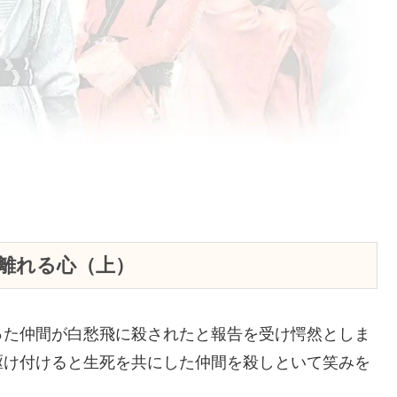
と離れる心（上）
った仲間が白愁飛に殺されたと報告を受け愕然としま
駆け付けると生死を共にした仲間を殺しといて笑みを