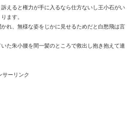
と訴えると権力が手に入るなら仕方ないし王小石がい
きります。
聞かれ、無様な姿をじかに見せるためだと白愁飛は言
ていた朱小腰を間一髪のところで救出し抱き抱えて連
ンサーリンク