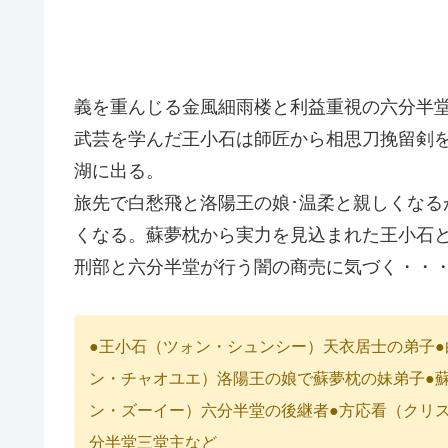
義を重んじる金風細雨楼と利益重視の六分半
武芸を学んだ王小石は師匠から相思刀挽留剣を
湖に出る。
旅先で白愁飛と洛陽王の娘･温柔と親しくなる
くなる。蘇夢枕から実力を見込まれた王小石
刑部と六分半堂が行う闇の商売に気づく・・
●王小石（ツォン・シュンシー）天衣居士の弟子
ン・チャオユエ）洛陽王の娘で蘇夢枕の妹弟子●
ン・ズーイー）六分半堂の後継者●方応看（クリ
分半堂三堂主など