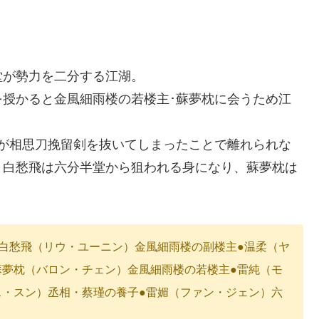
堂が勢力を二分する江湖。
授かると金風細雨楼の若楼主･蘇夢枕に会うため江
が相思刀挽留剣を抜いてしまったことで離れられな
と白愁飛は六分半堂から狙われる身になり、蘇夢枕は
・
●白愁飛（リウ・ユーニン）金風細雨楼の副楼主●温柔（ヤ
蘇夢枕（バロン・チェン）金風細雨楼の若楼主●雷純（モ
ス・スン）丞相・蔡瑾の養子●雷媚（ファン・ジェン）六