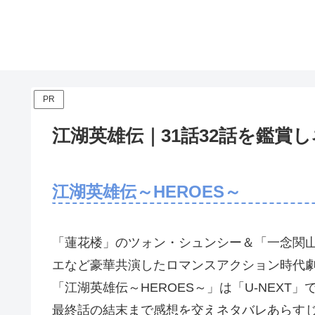
PR
江湖英雄伝｜31話32話を鑑賞
江湖英雄伝～HEROES～
「蓮花楼」のツォン・シュンシー＆「一念関
エなど豪華共演したロマンスアクション時代
「江湖英雄伝～HEROES～」は「U-NEXT
最終話の結末まで感想を交えネタバレあらす