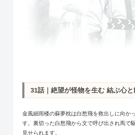
31話｜絶望が怪物を生む 結ぶ心
金風細雨楼の蘇夢枕は白愁飛を救出しに向か
す。裏切った白愁飛から文で呼び出され馬で
見せられます。