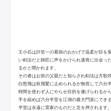
王小石は許笑一の看病のおかげで温柔が目を
い剣法だと師匠に声をかけられ遺骨に出会っ
るかと聞かれます。
その者はお前の父親だと知らされ剣法は方歌
白愁飛は狄飛驚に止められるが無視して六分
時間を使わず人にやらせ目的を遂げられるか
手を組めば六分半堂を江湖の最大門派にでき
半堂は永遠に雷家のものだと念を押されます