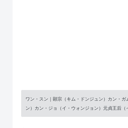
ワン・スン｜顕宗（キム・ドンジュン）カン・ガ
ン）カン・ジョ（イ・ウォンジョン）元貞王后（