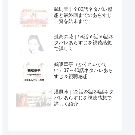
武則天｜全82話ネタバレ感
想と最終回までのあらすじ
一覧を結末まで
孤高の花｜54話55話56話ネ
タバレあらすじを視聴感想
で詳しく
鶴唳華亭（かくれいかて
い）37～40話ネタバレあら
すじ＆視聴感想
漠風吟｜22話23話24話ネタ
バレあらすじを視聴感想で
詳しく紹介