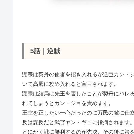
5話｜逆賊
顕宗は契丹の使者を招き入れるが逆臣カン・ジ
いて高麗に攻め入れると宣言されます。
顕宗は結局は先王を害したことが契丹にバレ
れてしまうとカン・ジョを責めます。
王室を正したい一心だったのに万民の敵に仕
反は謀反だと武官ヤン・ギュに指摘されます
とにかく戦に勝利するのが先決、その後に策