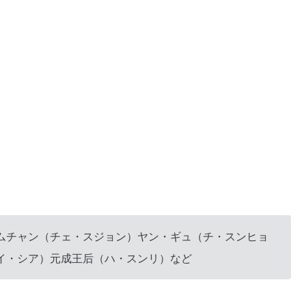
ムチャン（チェ・スジョン）ヤン・ギュ（チ・スンヒョ
イ・シア）元成王后（ハ・スンリ）など