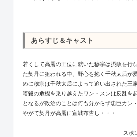
あらすじ＆キャスト
若くして高麗の王位に就いた穆宗は摂政を行
た契丹に狙われる中、野心を抱く千秋太后が
めに穆宗は千秋太后によって追い出された王
暗殺の危機を乗り越えたワン・スンは反乱を
となるが政治のことは何も分からず忠臣カン
やがて契丹が高麗に宣戦布告し・・・
スポ