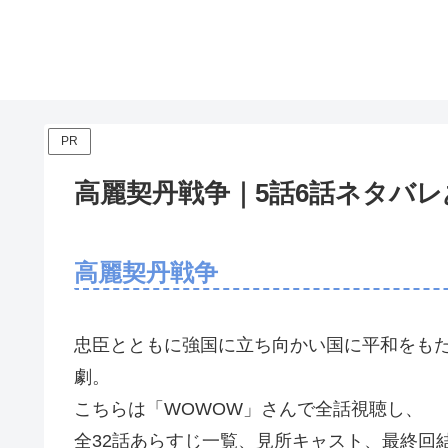
PR
高麗契丹戦争｜5話6話ネタバ
高麗契丹戦争
忠臣とともに強国に立ち向かい国に平和をも
劇。
こちらは「WOWOW」さんで全話視聴し、
全32話あらすじ一覧、見所キャスト、最終回